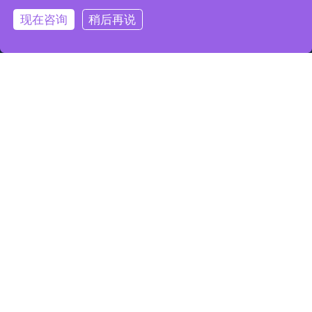
现在咨询
稍后再说
联系电话
0755-28216996
0755-28378387
商务合作
400-8090-396
地址
广东省深圳市南山区打石一路国际创新谷6栋B座17楼